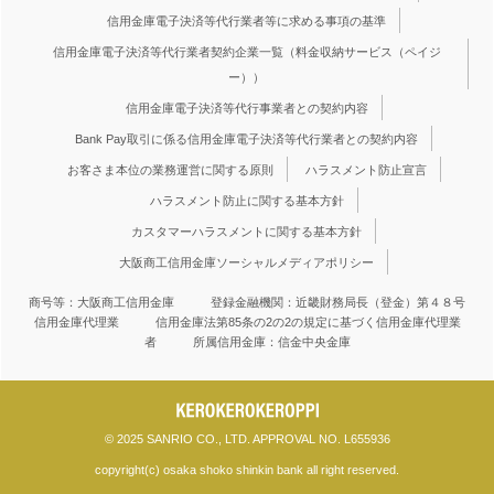
信用金庫電子決済等代行業者等に求める事項の基準
信用金庫電子決済等代行業者契約企業一覧（料金収納サービス（ペイジ
ー））
信用金庫電子決済等代行事業者との契約内容
Bank Pay取引に係る信用金庫電子決済等代行業者との契約内容
お客さま本位の業務運営に関する原則
ハラスメント防止宣言
ハラスメント防止に関する基本方針
カスタマーハラスメントに関する基本方針
大阪商工信用金庫ソーシャルメディアポリシー
商号等：大阪商工信用金庫 登録金融機関：近畿財務局長（登金）第４８号
信用金庫代理業 信用金庫法第85条の2の2の規定に基づく信用金庫代理業
者 所属信用金庫：信金中央金庫
© 2025 SANRIO CO., LTD. APPROVAL NO. L655936
copyright(c) osaka shoko shinkin bank all right reserved.