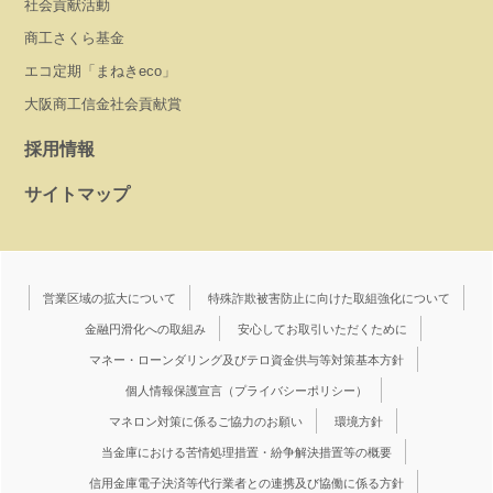
社会貢献活動
商工さくら基金
エコ定期「まねきeco」
大阪商工信金社会貢献賞
採用情報
サイトマップ
営業区域の拡大について
特殊詐欺被害防止に向けた取組強化について
金融円滑化への取組み
安心してお取引いただくために
マネー・ローンダリング及びテロ資金供与等対策基本方針
個人情報保護宣言（プライバシーポリシー）
マネロン対策に係るご協力のお願い
環境方針
当金庫における苦情処理措置・紛争解決措置等の概要
信用金庫電子決済等代行業者との連携及び協働に係る方針