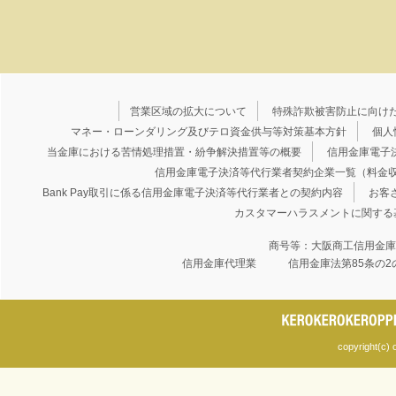
営業区域の拡大について
特殊詐欺被害防止に向け
マネー・ローンダリング及びテロ資金供与等対策基本方針
個人
当金庫における苦情処理措置・紛争解決措置等の概要
信用金庫電子
信用金庫電子決済等代行業者契約企業一覧（料金
Bank Pay取引に係る信用金庫電子決済等代行業者との契約内容
お客
カスタマーハラスメントに関する
商号等：大阪商工信用金
信用金庫代理業 信用金庫法第85条の2
copyright(c) 