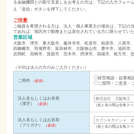
る金融機関との取引見直しをお考えの方は、下記の入力フォー
え「送信」ボタンを押下してください。
ご注意
ご融資を希望される方は、法人・個人事業主の場合は、下記の
であれば、地区内で勤務または居住されている方に限らせてい
営業区域
大阪市、堺市、東大阪市、藤井寺市、松原市、柏原市、八尾市
四條畷市、羽曳野市、富田林市、大阪狭山市、豊中市、池田市
忠岡町、尼崎市、箕面市、茨木市、摂津市、高槻市、枚方市、
（※印は法人の方のみご入力ください）
経営相談・起業相
ご用件
（必須）
ご質問・ご意見・
法人名もしくはお名前
（漢字）
（必須）
（姓と名の間は全角スペ
法人名もしくはお名前
（フリガナ）
（必須）
（姓と名の間は全角スペ