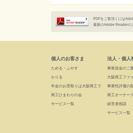
実施日
20
場所
大
PDFをご覧頂くにはAdob
最新のAdobe Reader
【受賞企業】
最優秀賞
株式会社未来のコト
「未来を予測し、CO₂を削減 環境
優秀賞
個人のお客さま
法人・個人
マイクロバイオファクトリー株式会社
ためる・ふやす
事業資金のご
「合成バイオ技術を活用した化学品生
かりる
大阪商工ファ
特別賞
多田プラスチック工業株式会社
年金のお受取りは大阪商工で
事業性評価の
「段ボール保冷ボックス」
商工ひまわりの会
商工オーナー
サービス一覧
経営者相談
サービス一覧