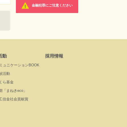
金融犯罪にご注意ください
活動
採用情報
コミュニケーションBOOK
献活動
くら基金
期「まねきeco」
工信金社会貢献賞