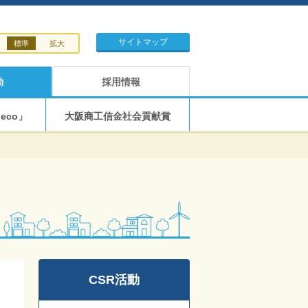
サイトマップ
標準
拡大
動
採用情報
eco」
大阪商工信金社会貢献賞
CSR活動