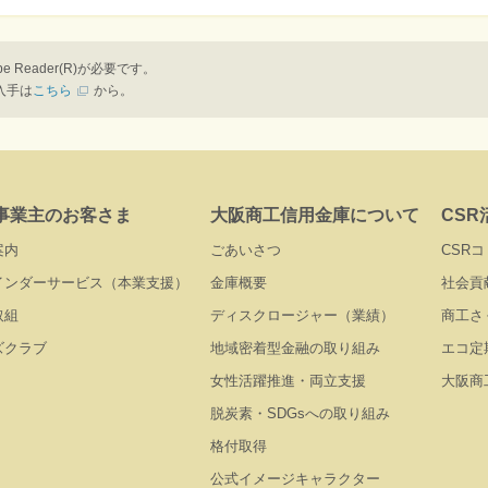
25年1月27日
阪産業創造館 4階イベントホール
e Reader(R)が必要です。
の入手は
こちら
から。
配慮型省エネシステム」
事業主のお客さま
大阪商工信用金庫について
CSR
案内
ごあいさつ
CSR
産」
インダーサービス（本業支援）
金庫概要
社会貢
取組
ディスクロージャー（業績）
商工さ
ズクラブ
地域密着型金融の取り組み
エコ定
女性活躍推進・両立支援
大阪商
脱炭素・SDGsへの取り組み
格付取得
公式イメージキャラクター