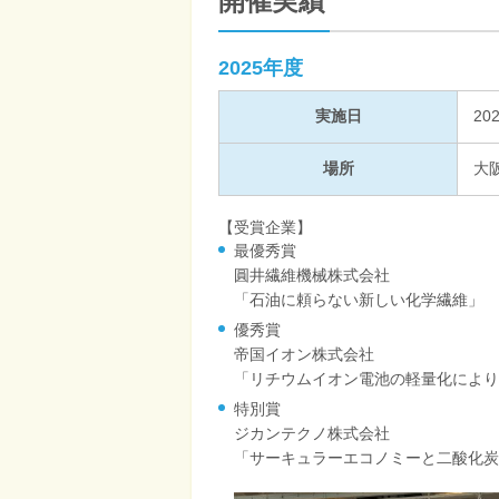
開催実績
2025年度
実施日
20
場所
大
【受賞企業】
最優秀賞
圓井繊維機械株式会社
「石油に頼らない新しい化学繊維」
優秀賞
帝国イオン株式会社
「リチウムイオン電池の軽量化により
特別賞
ジカンテクノ株式会社
「サーキュラーエコノミーと二酸化炭