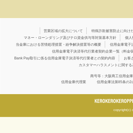
営業区域の拡大について
特殊詐欺被害防止に向け
マネー・ローンダリング及びテロ資金供与等対策基本方針
個人
当金庫における苦情処理措置・紛争解決措置等の概要
信用金庫電子
信用金庫電子決済等代行業者契約企業一覧（料金
Bank Pay取引に係る信用金庫電子決済等代行業者との契約内容
お客
カスタマーハラスメントに関する
商号等：大阪商工信用金
信用金庫代理業 信用金庫法第85条の2
copyright(c) 