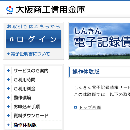
ヘ
ッ
ダ
メ
ニ
ュ
ー
へ
ジ
ャ
ン
操作体験版
プ
しんきん電子記録債権サー
この体験版では、以下の取
トップ画面