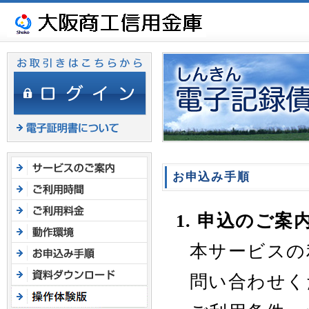
ヘ
ッ
ダ
メ
ニ
ュ
ー
へ
ジ
ャ
ン
お申込み手順
プ
1. 申込のご案
本サービスの
問い合わせく