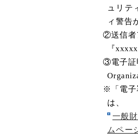
ュリテ
ィ警告
②送信者
『xxxx
③電子証明書
Organ
※「電子
は、
一般財
ムペー