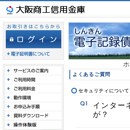
ヘ
ッ
ダ
メ
ニ
ュ
ー
へ
ジ
ホ
ャ
ン
よくあるご質問
プ
セキュリティについて
インター
が？